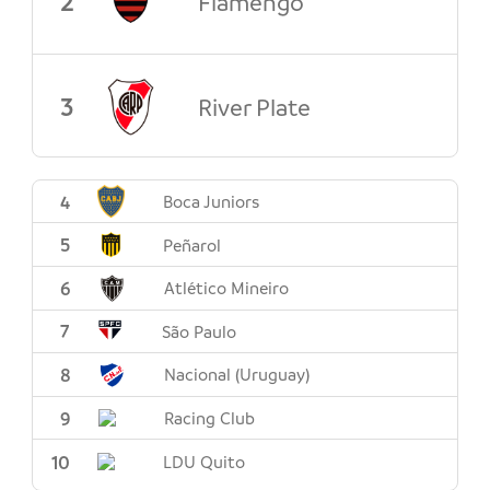
2
Flamengo
3
River Plate
4
Boca Juniors
5
Peñarol
6
Atlético Mineiro
7
São Paulo
8
Nacional (Uruguay)
9
Racing Club
10
LDU Quito