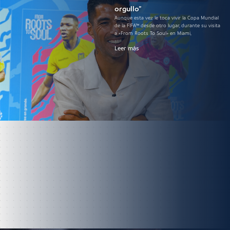
orgullo”
Aunque esta vez le toca vivir la Copa Mundial
de la FIFA™ desde otro lugar, durante su visita
a «From Roots To Soul» en Miami,
Leer más